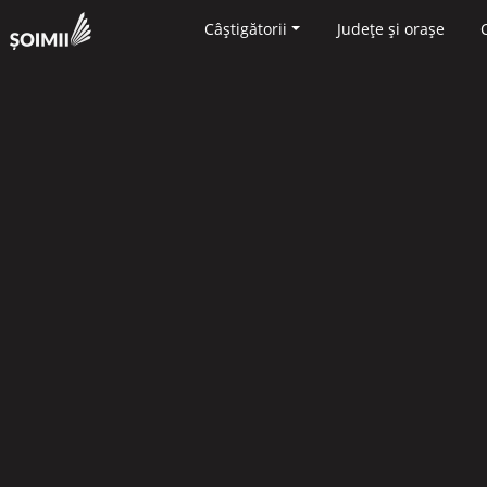
Câștigătorii
Județe și orașe