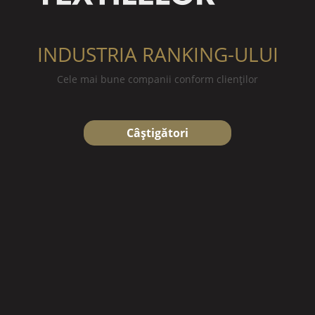
INDUSTRIA RANKING-ULUI
Cele mai bune companii conform clienților
Câștigători