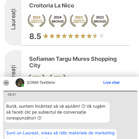
Croitoria La Nico
Laureați
8.5
Sofiaman Targu Mures Shopping
City
Laureați
ȘOIMII Textilelor
Live chat
9.3
03:21
Bună, suntem încântați să vă ajutăm! 🙂 Vă rugăm
să faceți clic pe subiectul de conversație
Organizator Ranking
corespunzător! 🙂
Plebiscyt
Contact
BRIGHT SOLUTIONS BR SRL
Câștigătorii
Contact
Aleea Timisul De Sus 2 Bl. A30
Lista Tuturor
Sc. A Et. 4 Ap. 13 Cod 061952
Laureaților
Sunt un Laureat, vreau să ridic materiale de marketing
București
Reguli