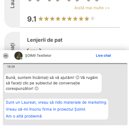
Arată mai multe >>
9.1
Lenjerii de pat
Laureați
ȘOIMII Textilelor
Live chat
8.2
19:29
Bună, suntem încântați să vă ajutăm! 🙂 Vă rugăm
să faceți clic pe subiectul de conversație
corespunzător! 🙂
Organizator Ranking
Plebiscyt
Contact
BRIGHT SOLUTIONS BR SRL
Câștigătorii
Contact
Aleea Timisul De Sus 2 Bl. A30
Lista Tuturor
Sc. A Et. 4 Ap. 13 Cod 061952
Laureaților
Sunt un Laureat, vreau să ridic materiale de marketing
București
Reguli
Vreau să-mi înscriu firma in proiectul Șoimii
CUI 36737675
Statut
tel: +40 770 990 492
Politica de
Am o altă problemă
confidențialitate