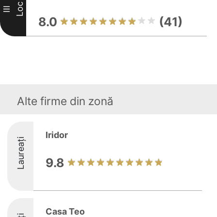
Loc
III
8.0
(41)
Alte firme din zonă
Iridor
Laureați
9.8
Casa Teo