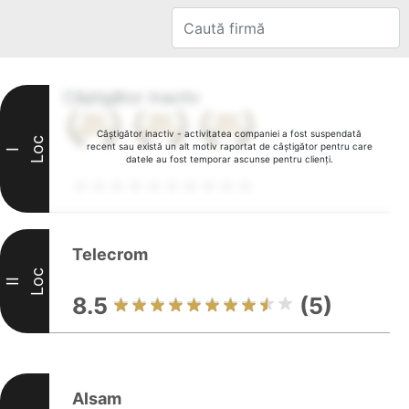
Câștigător inactiv
Câștigător inactiv - activitatea companiei a fost suspendată
Loc
recent sau există un alt motiv raportat de câștigător pentru care
I
datele au fost temporar ascunse pentru clienți.
Telecrom
Loc
II
8.5
(5)
Alsam