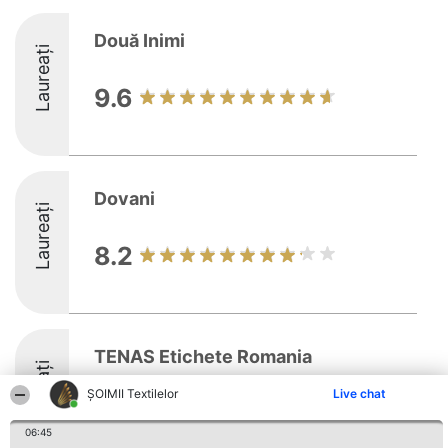
Două Inimi
Laureați
9.6
Dovani
Laureați
8.2
TENAS Etichete Romania
Laureați
ȘOIMII Textilelor
Live chat
8.6
06:45