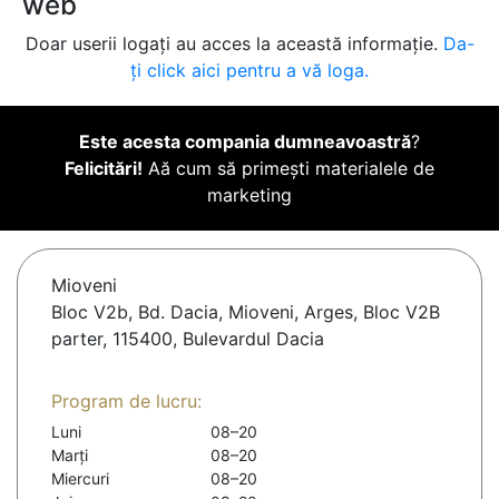
web
Doar userii logați au acces la această informație.
Da-
ți click aici pentru a vă loga.
Este acesta compania dumneavoastră
?
Felicitări!
Aă cum să primești materialele de
marketing
Mioveni
Bloc V2b, Bd. Dacia, Mioveni, Arges, Bloc V2B
parter, 115400, Bulevardul Dacia
Program de lucru:
Luni
08–20
Marți
08–20
Miercuri
08–20