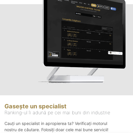
Gasește un specialist
Ranking-ul îi adună pe cei mai buni din industrie
Cauți un specialist in apropierea ta? Verificați motorul
nostru de căutare. Folosiți doar cele mai bune servicii!