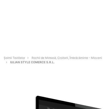
Șoimii Textilelor
Rochii de Mireasă, Croitorii, Îmbrăcăminte - Mioveni
IULIAN STYLE COMERCE S.R.L.