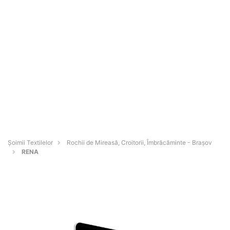
Șoimii Textilelor
Rochii de Mireasă, Croitorii, Îmbrăcăminte - Braşov
RENA