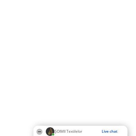
ȘOIMII Textilelor
Live chat