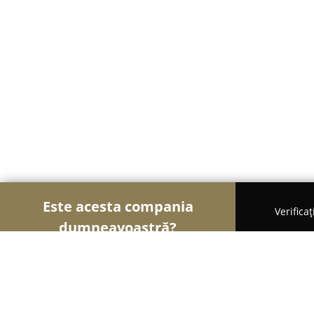
Este acesta compania
Verifica
dumneavoastră?
Șoimii Textilelor
Rochii de Mireasă, Croitorii, Îm