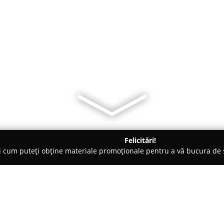
Felicitări!
ți cum puteți obține materiale promoționale pentru a vă bucura d
brăcăminte - Ploieşti
Ethera