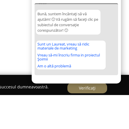
06:20
Bună, suntem încântați să vă
ajutăm! 🙂 Vă rugăm să faceți clic pe
subiectul de conversație
corespunzător! 🙂
Sunt un Laureat, vreau să ridic
materiale de marketing
Vreau să-mi înscriu firma in proiectul
Șoimii
Am o altă problemă
e succesul dumneavoastră.
Verificați