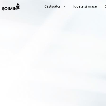
Câștigătorii
Județe și orașe