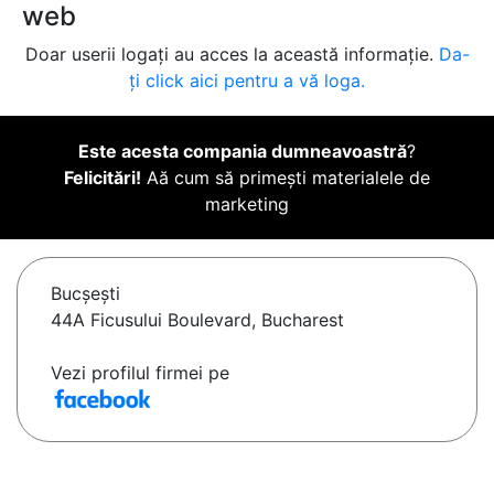
web
Doar userii logați au acces la această informație.
Da-
ți click aici pentru a vă loga.
Este acesta compania dumneavoastră
?
Felicitări!
Aă cum să primești materialele de
marketing
Bucşeşti
44A Ficusului Boulevard, Bucharest
Vezi profilul firmei pe