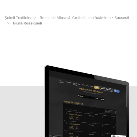
Șoimii Textilelor
Rochii de Mireasă, Croitorii, Îmbrăcăminte - Bucşeşti
Giulia Rossignoli