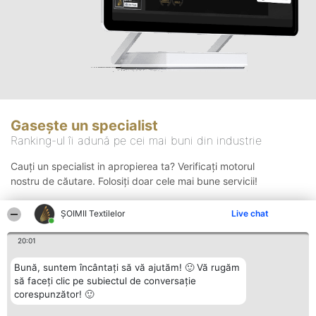
Gasește un specialist
Ranking-ul îi adună pe cei mai buni din industrie
Cauți un specialist in apropierea ta? Verificați motorul
nostru de căutare. Folosiți doar cele mai bune servicii!
ȘOIMII Textilelor
Live chat
Căutare
20:01
Bună, suntem încântați să vă ajutăm! 🙂 Vă rugăm
să faceți clic pe subiectul de conversație
corespunzător! 🙂