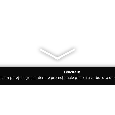
Felicitări!
ți cum puteți obține materiale promoționale pentru a vă bucura d
mbrăcăminte - Bucureşti
Wash&Walk - Curățătorie şi recondițion