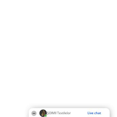
ȘOIMII Textilelor
Live chat