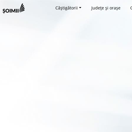
Câștigătorii
Județe și orașe