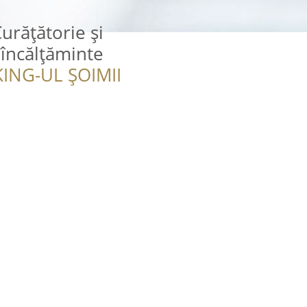
rățătorie şi
 încălțăminte
ING-UL ȘOIMII