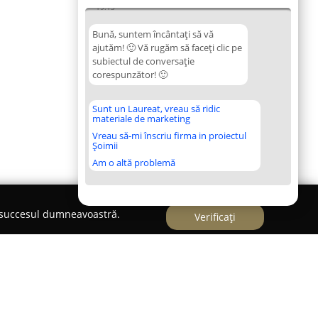
19:13
Bună, suntem încântați să vă
ajutăm! 🙂 Vă rugăm să faceți clic pe
subiectul de conversație
corespunzător! 🙂
Sunt un Laureat, vreau să ridic
materiale de marketing
Vreau să-mi înscriu firma in proiectul
Șoimii
Am o altă problemă
e succesul dumneavoastră.
Verificați
ări încălțăminte