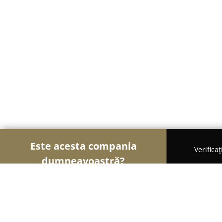
Este acesta compania
Verifica
dumneavoastră?
Șoimii Textilelor
Rochii de Mireasă, Croitorii, Î