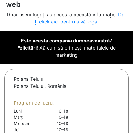
web
Doar userii logați au acces la această informație.
Da-
ți click aici pentru a vă loga.
Este acesta compania dumneavoastră
?
Felicitări!
Aă cum să primești materialele de
marketing
Poiana Teiului
Poiana Teiului, România
Program de lucru:
Luni
10–18
Marți
10–18
Miercuri
10–18
Joi
10–18