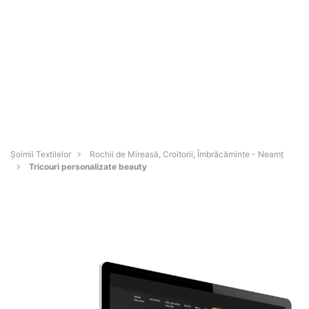
Șoimii Textilelor
Rochii de Mireasă, Croitorii, Îmbrăcăminte - Neamţ
Tricouri personalizate beauty