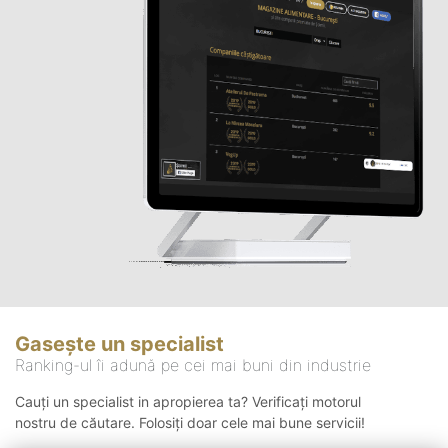
Gasește un specialist
Ranking-ul îi adună pe cei mai buni din industrie
Cauți un specialist in apropierea ta? Verificați motorul
nostru de căutare. Folosiți doar cele mai bune servicii!