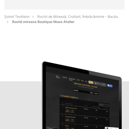
Șoimii Textilelor
Rochii de Mireasă, Croitorii, Îmbrăcăminte - Bacău
Rochii mireasa Boutique Muse Atelier