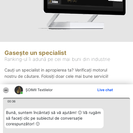
Gasește un specialist
Ranking-ul îi adună pe cei mai buni din industrie
Cauți un specialist in apropierea ta? Verificați motorul
nostru de căutare. Folosiți doar cele mai bune servicii!
ȘOIMII Textilelor
Live chat
Căutare
00:36
Bună, suntem încântați să vă ajutăm! 🙂 Vă rugăm
să faceți clic pe subiectul de conversație
corespunzător! 🙂