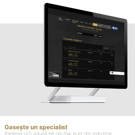
Gasește un specialist
Ranking-ul îi adună pe cei mai buni din industrie