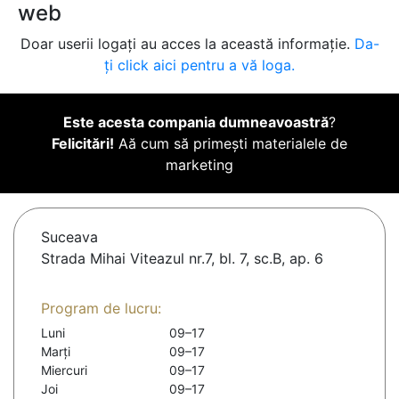
web
Doar userii logați au acces la această informație.
Da-
ți click aici pentru a vă loga.
Este acesta compania dumneavoastră
?
Felicitări!
Aă cum să primești materialele de
marketing
Suceava
Strada Mihai Viteazul nr.7, bl. 7, sc.B, ap. 6
Program de lucru:
Luni
09–17
Marți
09–17
Miercuri
09–17
Joi
09–17