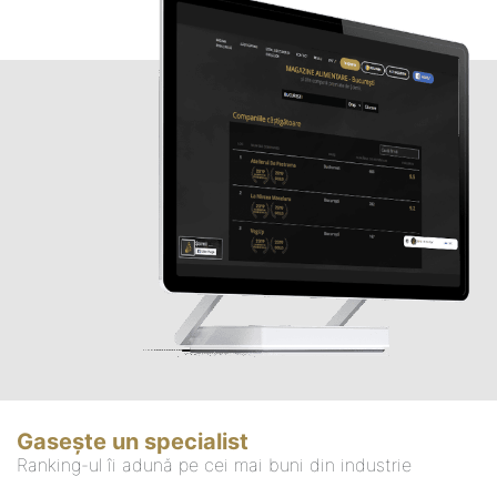
Gasește un specialist
Ranking-ul îi adună pe cei mai buni din industrie