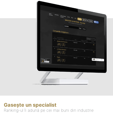
Gasește un specialist
Ranking-ul îi adună pe cei mai buni din industrie