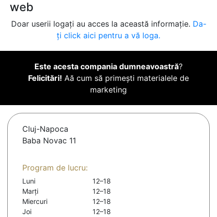
web
Doar userii logați au acces la această informație.
Da-
ți click aici pentru a vă loga.
Este acesta compania dumneavoastră
?
Felicitări!
Aă cum să primești materialele de
marketing
Cluj-Napoca
Baba Novac 11
Program de lucru:
Luni
12–18
Marți
12–18
Miercuri
12–18
Joi
12–18