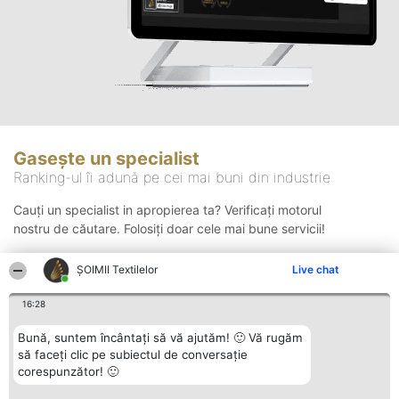
Gasește un specialist
Ranking-ul îi adună pe cei mai buni din industrie
Cauți un specialist in apropierea ta? Verificați motorul
nostru de căutare. Folosiți doar cele mai bune servicii!
ȘOIMII Textilelor
Live chat
Căutare
16:28
Bună, suntem încântați să vă ajutăm! 🙂 Vă rugăm
să faceți clic pe subiectul de conversație
corespunzător! 🙂