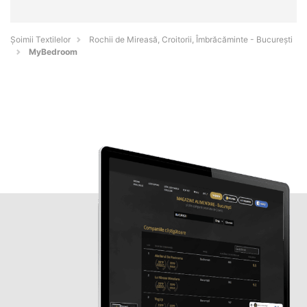
Șoimii Textilelor
Rochii de Mireasă, Croitorii, Îmbrăcăminte - Bucureşti
MyBedroom