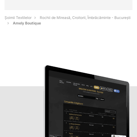
Șoimii Textilelor
Rochii de Mireasă, Croitorii, Îmbrăcăminte - Bucureşti
Amely Boutique