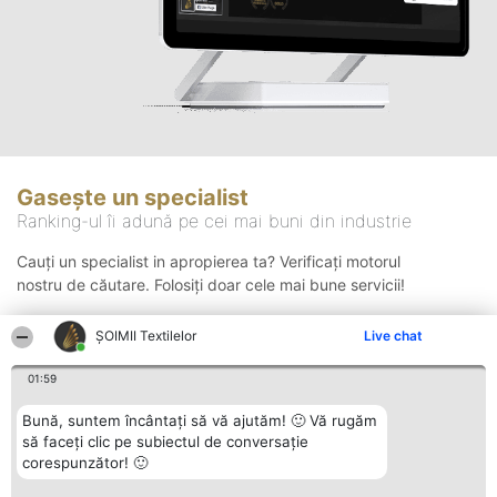
Gasește un specialist
Ranking-ul îi adună pe cei mai buni din industrie
Cauți un specialist in apropierea ta? Verificați motorul
nostru de căutare. Folosiți doar cele mai bune servicii!
ȘOIMII Textilelor
Live chat
Căutare
01:59
Bună, suntem încântați să vă ajutăm! 🙂 Vă rugăm
să faceți clic pe subiectul de conversație
corespunzător! 🙂