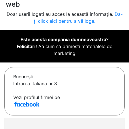
web
Doar userii logați au acces la această informație.
Da-
ți click aici pentru a vă loga.
Este acesta compania dumneavoastră
?
Felicitări!
Aă cum să primești materialele de
marketing
Bucureşti
Intrarea Italiana nr 3
Vezi profilul firmei pe