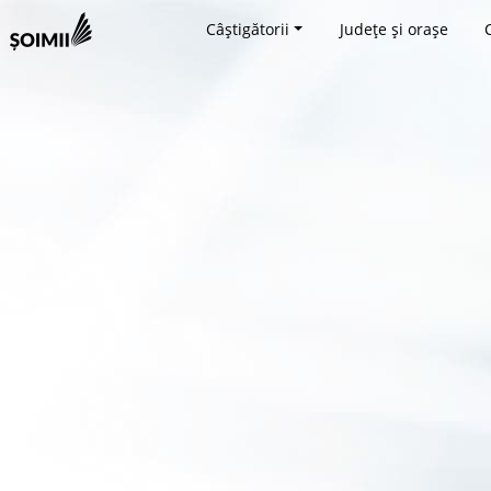
Câștigătorii
Județe și orașe