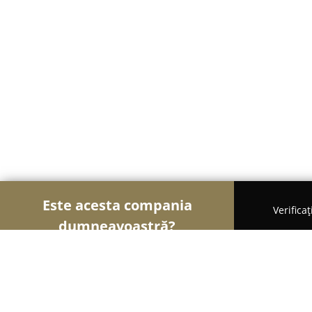
Este acesta compania
Verifica
dumneavoastră?
Șoimii Textilelor
Rochii de Mireasă, Croitorii, Î