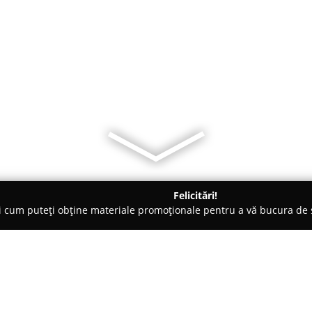
Felicitări!
ți cum puteți obține materiale promoționale pentru a vă bucura d
mbrăcăminte - Cluj-Napoca
Anele Fashion - Rochii elegante si c