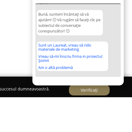
22:13
Bună, suntem încântați să vă
ajutăm! 🙂 Vă rugăm să faceți clic pe
subiectul de conversație
corespunzător! 🙂
Sunt un Laureat, vreau să ridic
materiale de marketing
Vreau să-mi înscriu firma in proiectul
Șoimii
Am o altă problemă
e succesul dumneavoastră.
Verificați
ostume Cluj-Napoca