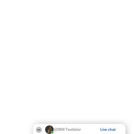
ȘOIMII Textilelor
Live chat