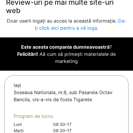
Review-uri pe mai multe site-uri
web
Doar userii logați au acces la această informație.
Da-
ți click aici pentru a vă loga.
Este acesta compania dumneavoastră
?
Felicitări!
Aă cum să primești materialele de
marketing
Iaşi
Soseaua Nationala, nr.8, sub Pasarela Octav
Bancila, vis-a-vis de fosta Tigarete
Program de lucru:
Luni
08:30–17
Marți
08:30–17