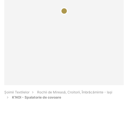
Șoimii Textilelor
Rochii de Mireasă, Croitorii, Îmbrăcăminte - Iaşi
K'NOI - Spalatorie de covoare