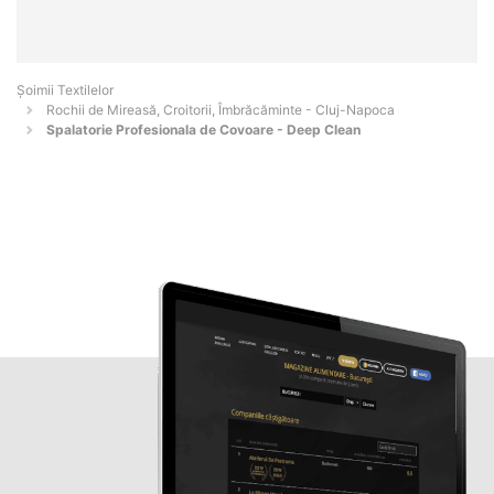
Șoimii Textilelor
Rochii de Mireasă, Croitorii, Îmbrăcăminte - Cluj-Napoca
Spalatorie Profesionala de Covoare - Deep Clean