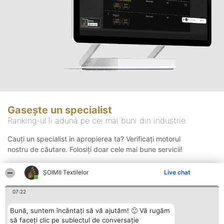
Gasește un specialist
Ranking-ul îi adună pe cei mai buni din industrie
Cauți un specialist in apropierea ta? Verificați motorul
nostru de căutare. Folosiți doar cele mai bune servicii!
ȘOIMII Textilelor
Live chat
Căutare
07:22
Bună, suntem încântați să vă ajutăm! 🙂 Vă rugăm
să faceți clic pe subiectul de conversație