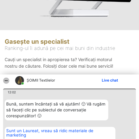
Gasește un specialist
Ranking-ul îi adună pe cei mai buni din industrie
Cauți un specialist in apropierea ta? Verificați motorul
nostru de căutare. Folosiți doar cele mai bune servicii!
ȘOIMII Textilelor
Live chat
Căutare
12:02
Bună, suntem încântați să vă ajutăm! 🙂 Vă rugăm
să faceți clic pe subiectul de conversație
corespunzător! 🙂
Sunt un Laureat, vreau să ridic materiale de
Organizator Ranking
Plebiscyt
Contact
marketing
BRIGHT SOLUTIONS BR SRL
Câștigătorii
Contact