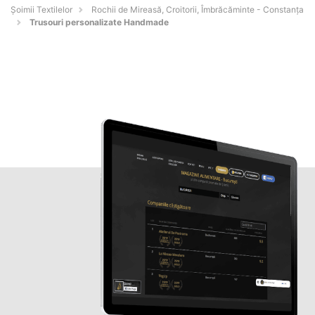
Șoimii Textilelor
Rochii de Mireasă, Croitorii, Îmbrăcăminte - Constanţa
Trusouri personalizate Handmade