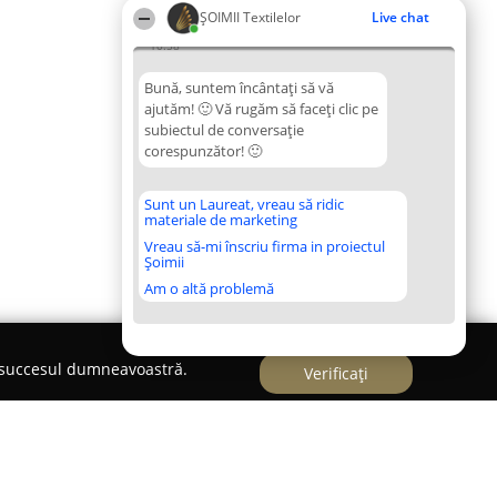
ȘOIMII Textilelor
Live chat
10:58
Bună, suntem încântați să vă
ajutăm! 🙂 Vă rugăm să faceți clic pe
subiectul de conversație
corespunzător! 🙂
Sunt un Laureat, vreau să ridic
materiale de marketing
Vreau să-mi înscriu firma in proiectul
Șoimii
Am o altă problemă
e succesul dumneavoastră.
Verificați