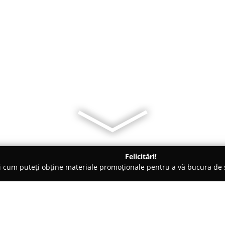
Felicitări!
ți cum puteți obține materiale promoționale pentru a vă bucura d
mbrăcăminte - Bucureşti
Buva Boutique