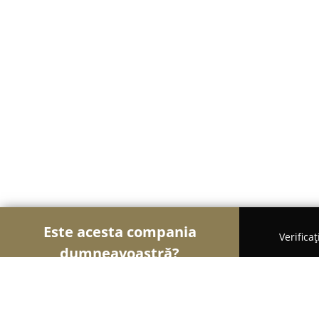
Este acesta compania
Verifica
dumneavoastră?
Șoimii Textilelor
Rochii de Mireasă, Croitorii, Î