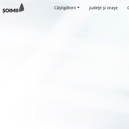
Câștigătorii
Județe și orașe