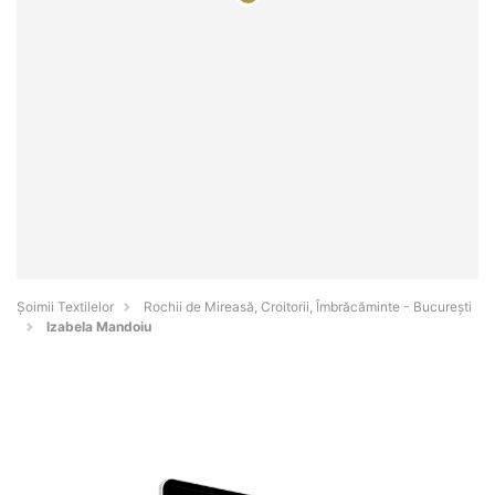
Șoimii Textilelor
Rochii de Mireasă, Croitorii, Îmbrăcăminte - Bucureşti
Izabela Mandoiu