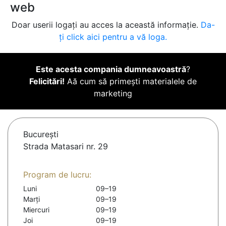
web
Doar userii logați au acces la această informație.
Da-
ți click aici pentru a vă loga.
Este acesta compania dumneavoastră
?
Felicitări!
Aă cum să primești materialele de
marketing
Bucureşti
Strada Matasari nr. 29
Program de lucru:
Luni
09–19
Marți
09–19
Miercuri
09–19
Joi
09–19