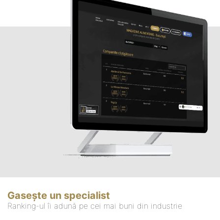
Gasește un specialist
Ranking-ul îi adună pe cei mai buni din industrie