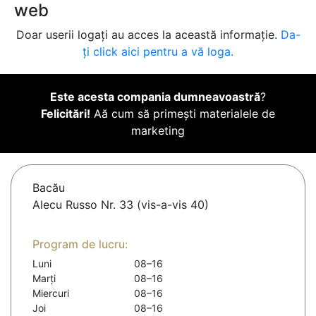
web
Doar userii logați au acces la această informație.
Da-
ți click aici pentru a vă loga.
Este acesta compania dumneavoastră
?
Felicitări!
Aă cum să primești materialele de
marketing
Bacău
Alecu Russo Nr. 33 (vis-a-vis 40)
Program de lucru:
Luni
08–16
Marți
08–16
Miercuri
08–16
Joi
08–16