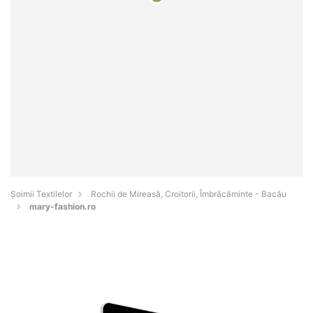
Șoimii Textilelor
Rochii de Mireasă, Croitorii, Îmbrăcăminte - Bacău
mary-fashion.ro