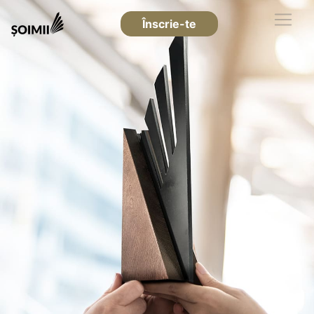
Înscrie-te