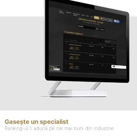
Gasește un specialist
Ranking-ul îi adună pe cei mai buni din industrie