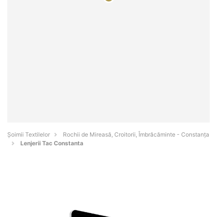
Șoimii Textilelor
Rochii de Mireasă, Croitorii, Îmbrăcăminte - Constanţa
Lenjerii Tac Constanta