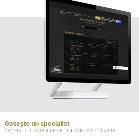
Gasește un specialist
Ranking-ul îi adună pe cei mai buni din industrie