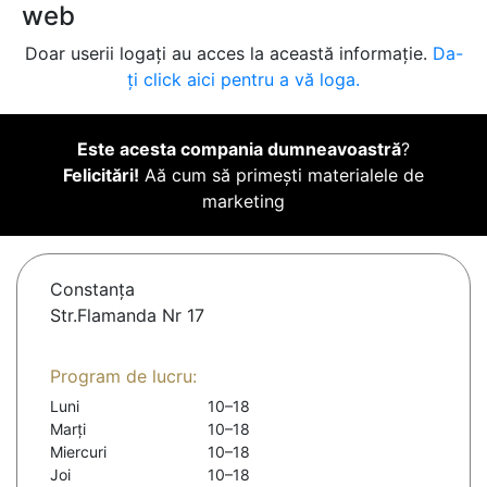
web
Doar userii logați au acces la această informație.
Da-
ți click aici pentru a vă loga.
Este acesta compania dumneavoastră
?
Felicitări!
Aă cum să primești materialele de
marketing
Constanţa
Str.Flamanda Nr 17
Program de lucru:
Luni
10–18
Marți
10–18
Miercuri
10–18
Joi
10–18