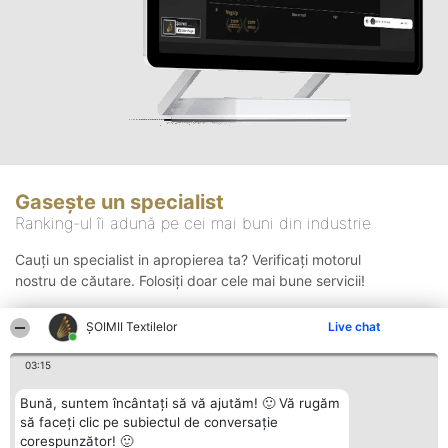
Gasește un specialist
Ranking-ul îi adună pe cei mai buni din industrie
Cauți un specialist in apropierea ta? Verificați motorul
nostru de căutare. Folosiți doar cele mai bune servicii!
ȘOIMII Textilelor
Live chat
Căutare
03:15
Bună, suntem încântați să vă ajutăm! 🙂 Vă rugăm
să faceți clic pe subiectul de conversație
corespunzător! 🙂