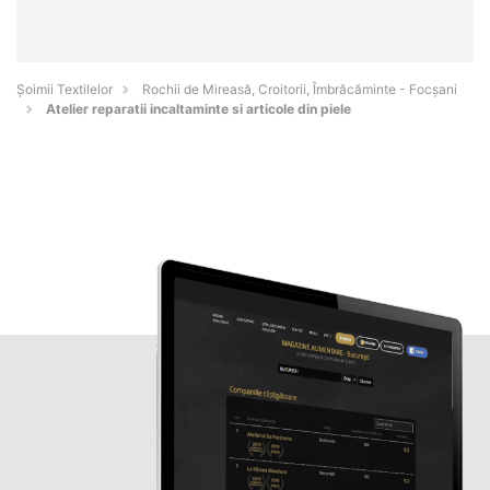
Șoimii Textilelor
Rochii de Mireasă, Croitorii, Îmbrăcăminte - Focşani
Atelier reparatii incaltaminte si articole din piele