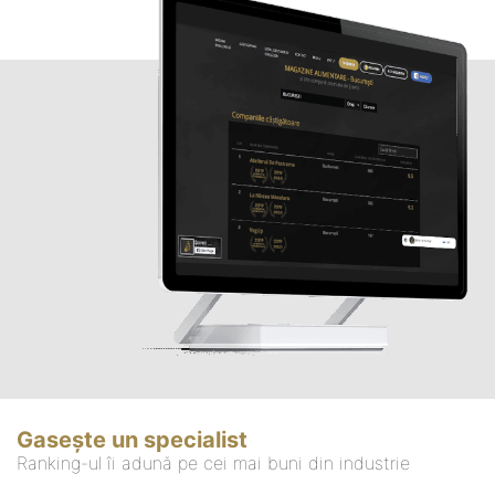
Gasește un specialist
Ranking-ul îi adună pe cei mai buni din industrie