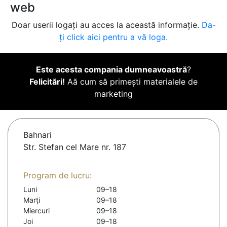
web
Doar userii logați au acces la această informație.
Da-
ți click aici pentru a vă loga.
Este acesta compania dumneavoastră
?
Felicitări!
Aă cum să primești materialele de
marketing
Bahnari
Str. Stefan cel Mare nr. 187
Program de lucru:
Luni
09–18
Marți
09–18
Miercuri
09–18
Joi
09–18