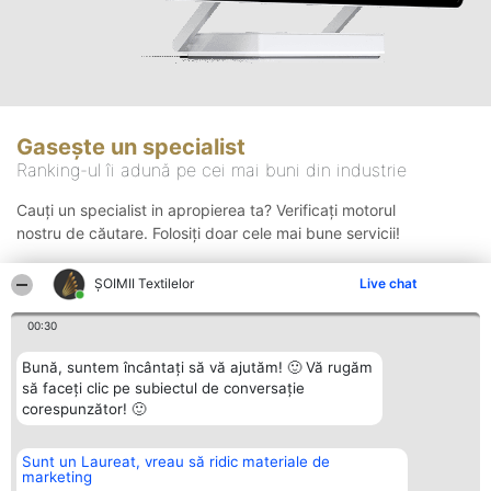
Gasește un specialist
Ranking-ul îi adună pe cei mai buni din industrie
Cauți un specialist in apropierea ta? Verificați motorul
nostru de căutare. Folosiți doar cele mai bune servicii!
ȘOIMII Textilelor
Live chat
Căutare
00:30
Bună, suntem încântați să vă ajutăm! 🙂 Vă rugăm
să faceți clic pe subiectul de conversație
corespunzător! 🙂
Sunt un Laureat, vreau să ridic materiale de
Organizator Ranking
Plebiscyt
Contact
marketing
BRIGHT SOLUTIONS BR SRL
Câștigătorii
Contact