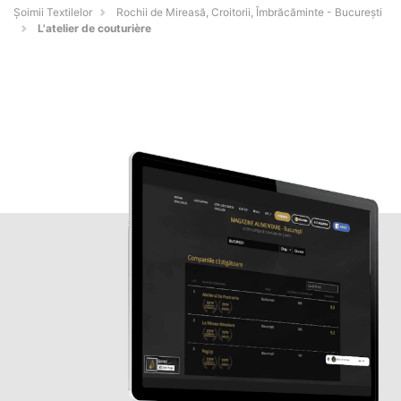
Șoimii Textilelor
Rochii de Mireasă, Croitorii, Îmbrăcăminte - Bucureşti
L'atelier de couturière