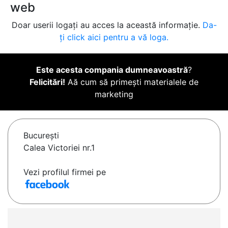
web
Doar userii logați au acces la această informație.
Da-
ți click aici pentru a vă loga.
Este acesta compania dumneavoastră
?
Felicitări!
Aă cum să primești materialele de
marketing
Bucureşti
Calea Victoriei nr.1
Vezi profilul firmei pe