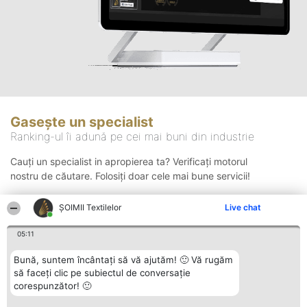
Gasește un specialist
Ranking-ul îi adună pe cei mai buni din industrie
Cauți un specialist in apropierea ta? Verificați motorul
nostru de căutare. Folosiți doar cele mai bune servicii!
ȘOIMII Textilelor
Live chat
Căutare
05:11
Bună, suntem încântați să vă ajutăm! 🙂 Vă rugăm
să faceți clic pe subiectul de conversație
corespunzător! 🙂