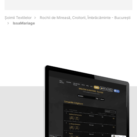
Șoimii Textilelor
Rochii de Mireasă, Croitorii, Îmbrăcăminte - Bucureşti
IssaMariage