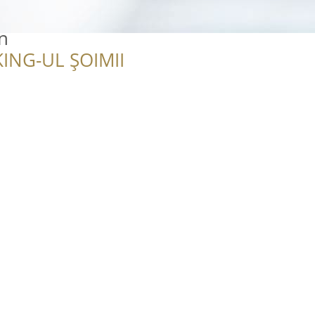
n
ING-UL ȘOIMII