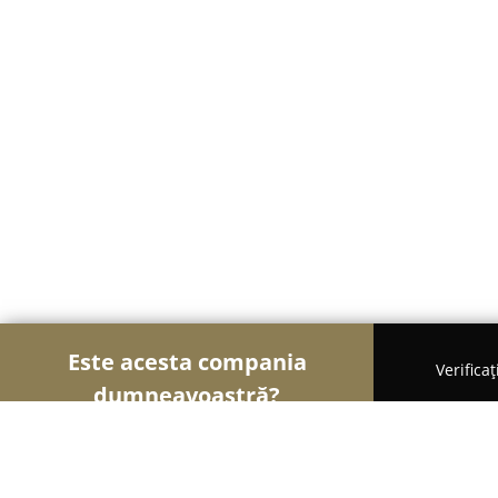
Este acesta compania
Verifica
dumneavoastră?
Șoimii Textilelor
Rochii de Mireasă, Croitorii, Î