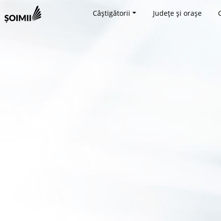
Câștigătorii
Județe și orașe