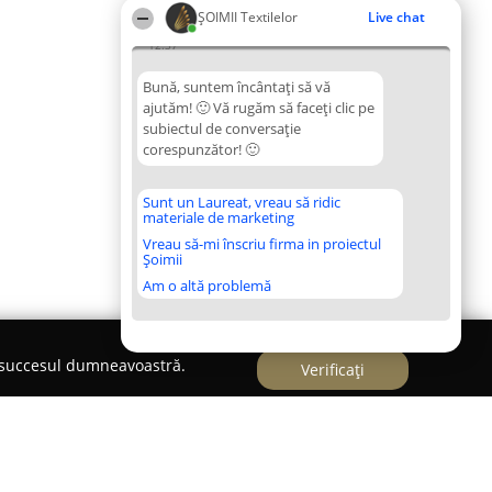
ȘOIMII Textilelor
Live chat
12:37
Bună, suntem încântați să vă
ajutăm! 🙂 Vă rugăm să faceți clic pe
subiectul de conversație
corespunzător! 🙂
Sunt un Laureat, vreau să ridic
materiale de marketing
Vreau să-mi înscriu firma in proiectul
Șoimii
Am o altă problemă
e succesul dumneavoastră.
Verificați