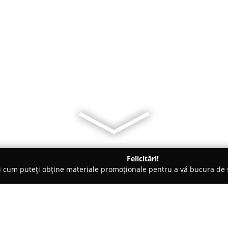
Felicitări!
ți cum puteți obține materiale promoționale pentru a vă bucura d
mbrăcăminte - Bucureşti
ARTelier Design