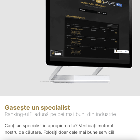
Gasește un specialist
Ranking-ul îi adună pe cei mai buni din industrie
Cauți un specialist in apropierea ta? Verificați motorul
nostru de căutare. Folosiți doar cele mai bune servicii!