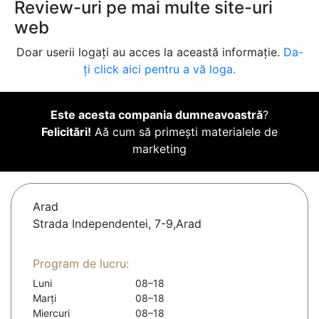
Review-uri pe mai multe site-uri
web
Doar userii logați au acces la această informație.
Da-
ți click aici pentru a vă loga.
Este acesta compania dumneavoastră
?
Felicitări!
Aă cum să primești materialele de
marketing
Arad
Strada Independentei, 7-9,Arad
Program de lucru:
Luni
08–18
Marți
08–18
Miercuri
08–18