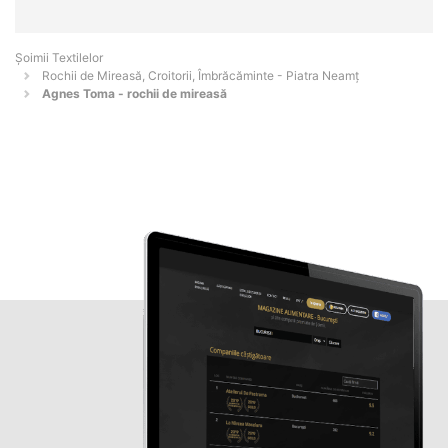
Șoimii Textilelor
Rochii de Mireasă, Croitorii, Îmbrăcăminte - Piatra Neamţ
Agnes Toma - rochii de mireasă