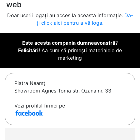
web
Doar userii logați au acces la această informație.
Da-
ți click aici pentru a vă loga.
Este acesta compania dumneavoastră
?
Felicitări!
Aă cum să primești materialele de
marketing
Piatra Neamţ
Showroom Agnes Toma str. Ozana nr. 33
Vezi profilul firmei pe