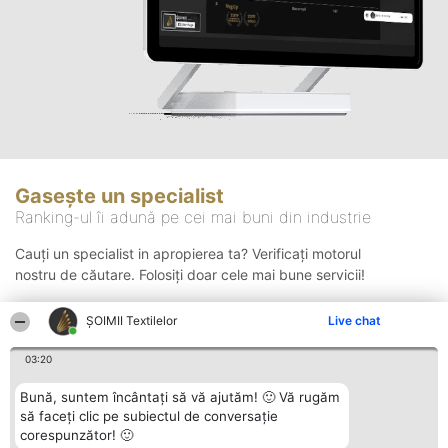
Gasește un specialist
Ranking-ul îi adună pe cei mai buni din industrie
Cauți un specialist in apropierea ta? Verificați motorul
nostru de căutare. Folosiți doar cele mai bune servicii!
ȘOIMII Textilelor
Live chat
Căutare
03:20
Bună, suntem încântați să vă ajutăm! 🙂 Vă rugăm
să faceți clic pe subiectul de conversație
corespunzător! 🙂