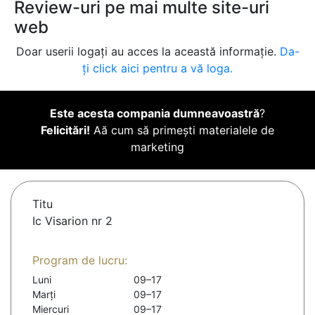
Review-uri pe mai multe site-uri
web
Doar userii logați au acces la această informație.
Da-
ți click aici pentru a vă loga.
Este acesta compania dumneavoastră
?
Felicitări!
Aă cum să primești materialele de
marketing
Titu
Ic Visarion nr 2
Program de lucru:
Luni
09–17
Marți
09–17
Miercuri
09–17