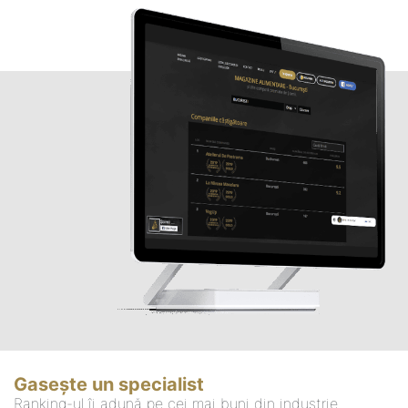
Gasește un specialist
Ranking-ul îi adună pe cei mai buni din industrie