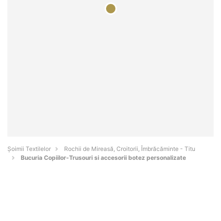
Șoimii Textilelor
Rochii de Mireasă, Croitorii, Îmbrăcăminte - Titu
Bucuria Copiilor-Trusouri si accesorii botez personalizate