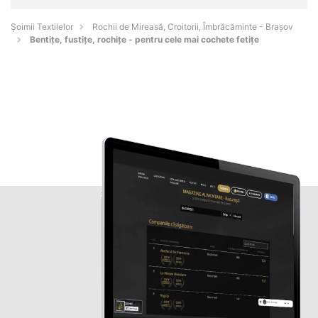
Șoimii Textilelor
Rochii de Mireasă, Croitorii, Îmbrăcăminte - Braşov
Bentițe, fustițe, rochițe - pentru cele mai cochete fetițe