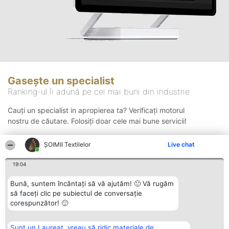
Gasește un specialist
Ranking-ul îi adună pe cei mai buni din industrie
Cauți un specialist in apropierea ta? Verificați motorul
nostru de căutare. Folosiți doar cele mai bune servicii!
ȘOIMII Textilelor
Live chat
Căutare
19:04
Bună, suntem încântați să vă ajutăm! 🙂 Vă rugăm
să faceți clic pe subiectul de conversație
corespunzător! 🙂
Sunt un Laureat, vreau să ridic materiale de
Organizator Ranking
Plebiscyt
Contact