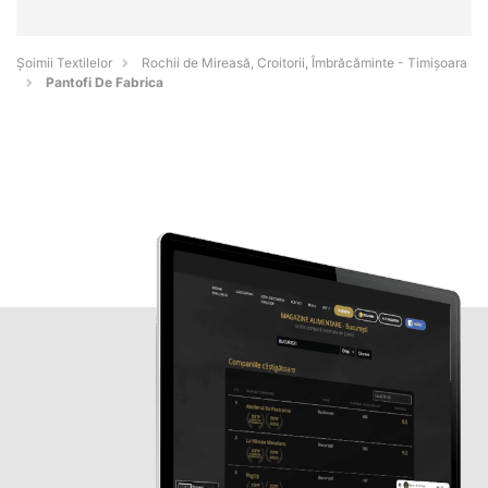
Șoimii Textilelor
Rochii de Mireasă, Croitorii, Îmbrăcăminte - Timişoara
Pantofi De Fabrica