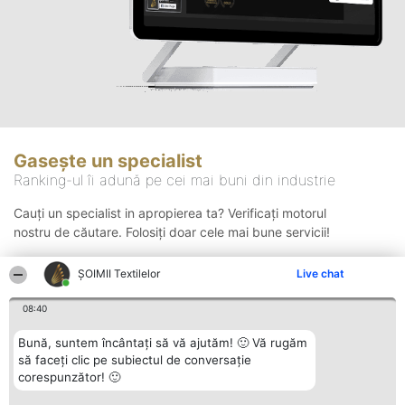
Gasește un specialist
Ranking-ul îi adună pe cei mai buni din industrie
Cauți un specialist in apropierea ta? Verificați motorul
nostru de căutare. Folosiți doar cele mai bune servicii!
ȘOIMII Textilelor
Live chat
Căutare
08:40
Bună, suntem încântați să vă ajutăm! 🙂 Vă rugăm
să faceți clic pe subiectul de conversație
corespunzător! 🙂