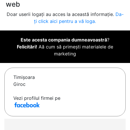
web
Doar userii logați au acces la această informație.
Da-
ți click aici pentru a vă loga.
Este acesta compania dumneavoastră
?
Felicitări!
Aă cum să primești materialele de
marketing
Timişoara
Giroc
Vezi profilul firmei pe