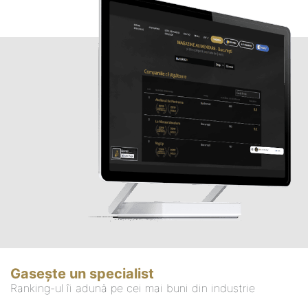
Gasește un specialist
Ranking-ul îi adună pe cei mai buni din industrie