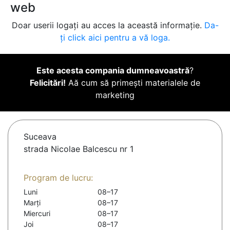
web
Doar userii logați au acces la această informație.
Da-
ți click aici pentru a vă loga.
Este acesta compania dumneavoastră
?
Felicitări!
Aă cum să primești materialele de
marketing
Suceava
strada Nicolae Balcescu nr 1
Program de lucru:
Luni
08–17
Marți
08–17
Miercuri
08–17
Joi
08–17