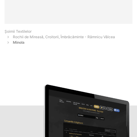
Șoimii Textilelor
Rochii de Mireasă, Croitorii, Îmbrăcăminte - Râmnicu Vâlcea
Minola