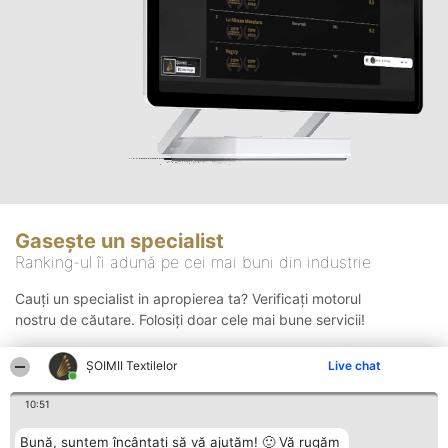
Gasește un specialist
Ranking-ul îi adună pe cei mai buni din industrie
Cauți un specialist in apropierea ta? Verificați motorul
nostru de căutare. Folosiți doar cele mai bune servicii!
ȘOIMII Textilelor
Live chat
Căutare
10:51
Bună, suntem încântați să vă ajutăm! 🙂 Vă rugăm