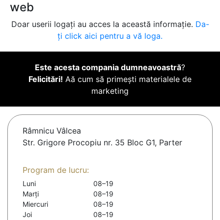
web
Doar userii logați au acces la această informație.
Da-
ți click aici pentru a vă loga.
Este acesta compania dumneavoastră
?
Felicitări!
Aă cum să primești materialele de
marketing
Râmnicu Vâlcea
Str. Grigore Procopiu nr. 35 Bloc G1, Parter
Program de lucru:
Luni
08–19
Marți
08–19
Miercuri
08–19
Joi
08–19