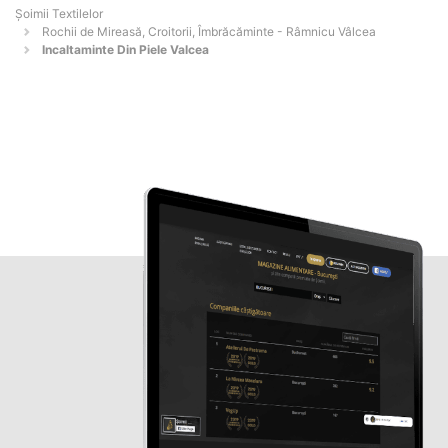
Șoimii Textilelor
Rochii de Mireasă, Croitorii, Îmbrăcăminte - Râmnicu Vâlcea
Incaltaminte Din Piele Valcea