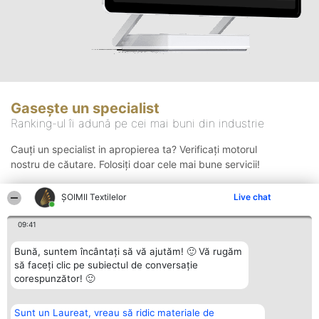
Gasește un specialist
Ranking-ul îi adună pe cei mai buni din industrie
Cauți un specialist in apropierea ta? Verificați motorul
nostru de căutare. Folosiți doar cele mai bune servicii!
ȘOIMII Textilelor
Live chat
Căutare
09:41
Bună, suntem încântați să vă ajutăm! 🙂 Vă rugăm
să faceți clic pe subiectul de conversație
corespunzător! 🙂
Sunt un Laureat, vreau să ridic materiale de
Organizator Ranking
Plebiscyt
Contact