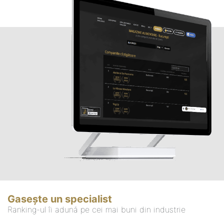
Gasește un specialist
Ranking-ul îi adună pe cei mai buni din industrie