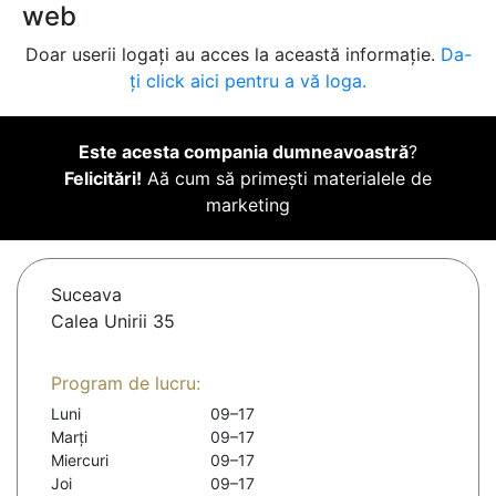
web
Doar userii logați au acces la această informație.
Da-
ți click aici pentru a vă loga.
Este acesta compania dumneavoastră
?
Felicitări!
Aă cum să primești materialele de
marketing
Suceava
Calea Unirii 35
Program de lucru:
Luni
09–17
Marți
09–17
Miercuri
09–17
Joi
09–17