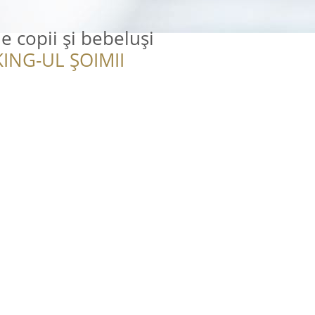
e copii și bebeluși
ING-UL ȘOIMII