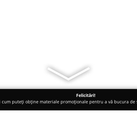
Felicitări!
ți cum puteți obține materiale promoționale pentru a vă bucura d
mbrăcăminte - Bucureşti
Agandru - Haine copii și bebeluși