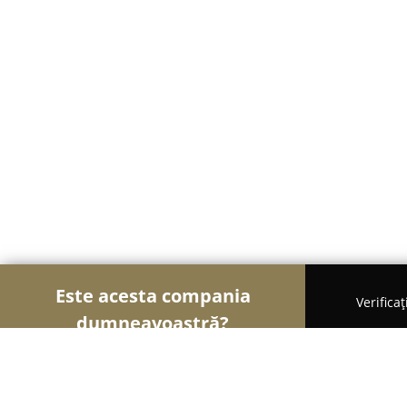
Este acesta compania
Verifica
dumneavoastră?
Șoimii Textilelor
Rochii de Mireasă, Croitorii, Î