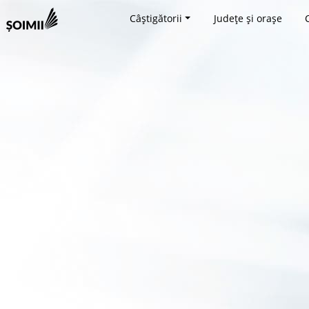
Câștigătorii
Județe și orașe