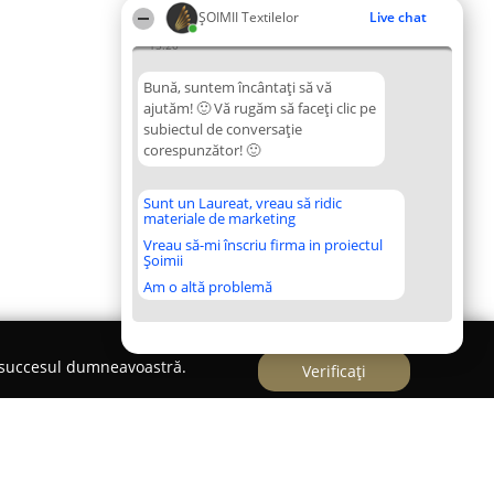
ȘOIMII Textilelor
Live chat
15:20
Bună, suntem încântați să vă
ajutăm! 🙂 Vă rugăm să faceți clic pe
subiectul de conversație
corespunzător! 🙂
Sunt un Laureat, vreau să ridic
materiale de marketing
Vreau să-mi înscriu firma in proiectul
Șoimii
Am o altă problemă
e succesul dumneavoastră.
Verificați