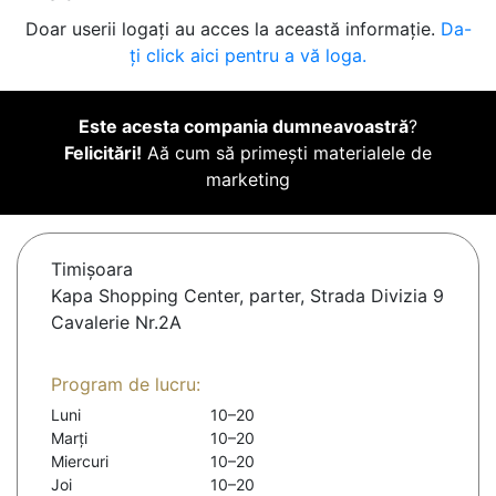
Doar userii logați au acces la această informație.
Da-
ți click aici pentru a vă loga.
Este acesta compania dumneavoastră
?
Felicitări!
Aă cum să primești materialele de
marketing
Timişoara
Kapa Shopping Center, parter, Strada Divizia 9
Cavalerie Nr.2A
Program de lucru:
Luni
10–20
Marți
10–20
Miercuri
10–20
Joi
10–20