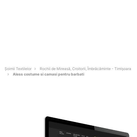
Șoimii Textilelor
Rochii de Mireasă, Croitorii, Îmbrăcăminte - Timişoara
Aless costume si camasi pentru barbati