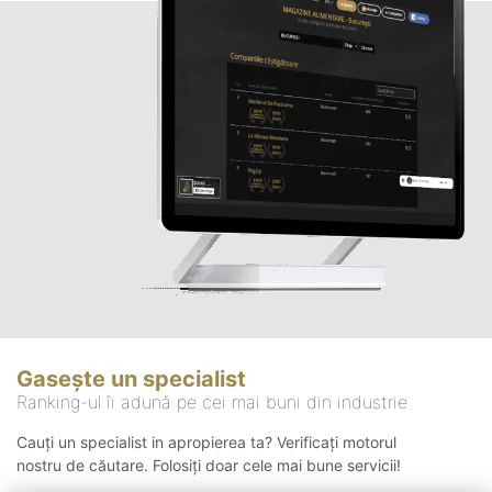
Gasește un specialist
Ranking-ul îi adună pe cei mai buni din industrie
Cauți un specialist in apropierea ta? Verificați motorul
nostru de căutare. Folosiți doar cele mai bune servicii!