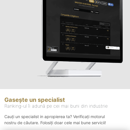
Gasește un specialist
Ranking-ul îi adună pe cei mai buni din industrie
Cauți un specialist in apropierea ta? Verificați motorul
nostru de căutare. Folosiți doar cele mai bune servicii!