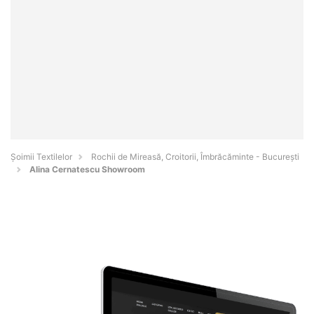
Șoimii Textilelor
Rochii de Mireasă, Croitorii, Îmbrăcăminte - Bucureşti
Alina Cernatescu Showroom