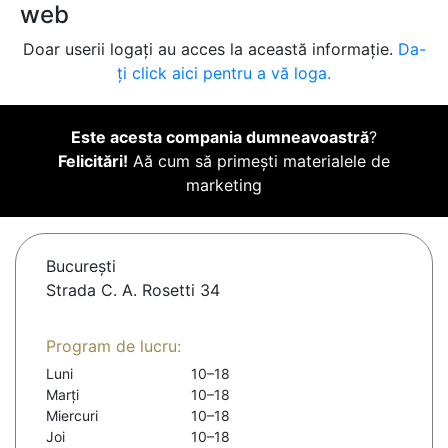
web
Doar userii logați au acces la această informație.
Da-
ți click aici pentru a vă loga.
Este acesta compania dumneavoastră
?
Felicitări!
Aă cum să primești materialele de
marketing
Bucureşti
Strada C. A. Rosetti 34
Program de lucru:
Luni
10–18
Marți
10–18
Miercuri
10–18
Joi
10–18