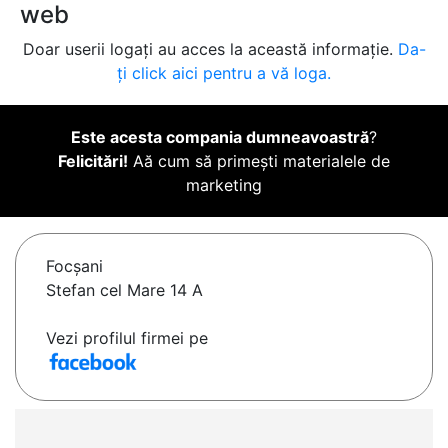
web
Doar userii logați au acces la această informație.
Da-
ți click aici pentru a vă loga.
Este acesta compania dumneavoastră
?
Felicitări!
Aă cum să primești materialele de
marketing
Focşani
Stefan cel Mare 14 A
Vezi profilul firmei pe