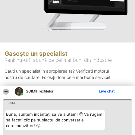
Gasește un specialist
Ranking-ul îi adună pe cei mai buni din industrie
Cauți un specialist in apropierea ta? Verificați motorul
nostru de căutare. Folosiți doar cele mai bune servicii!
ȘOIMII Textilelor
Live chat
Căutare
21:44
Bună, suntem încântați să vă ajutăm! 🙂 Vă rugăm
să faceți clic pe subiectul de conversație
corespunzător! 🙂