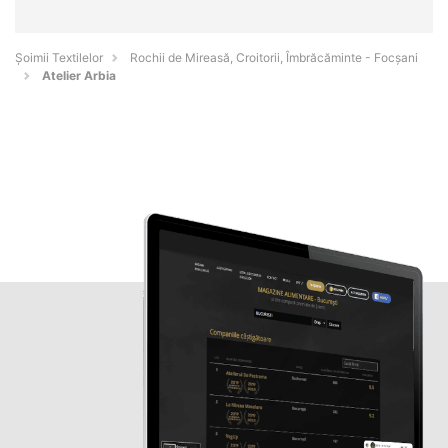
Șoimii Textilelor
Rochii de Mireasă, Croitorii, Îmbrăcăminte - Focşani
Atelier Arbia