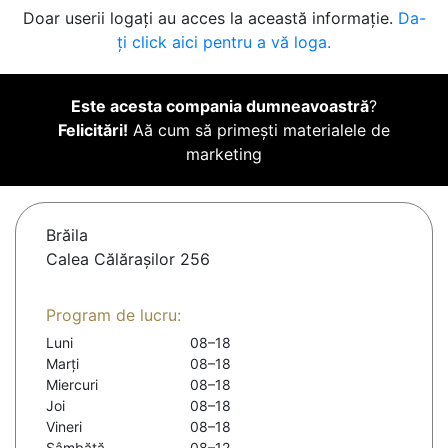
Doar userii logați au acces la această informație.
Da-
ți click aici pentru a vă loga.
Este acesta compania dumneavoastră
?
Felicitări!
Aă cum să primești materialele de
marketing
Brăila
Calea Călărașilor 256
Program de lucru:
Luni
08–18
Marți
08–18
Miercuri
08–18
Joi
08–18
Vineri
08–18
Sâmbătă
08–12