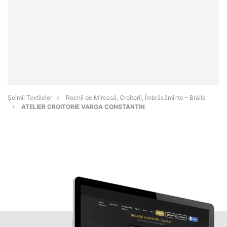
Șoimii Textilelor
Rochii de Mireasă, Croitorii, Îmbrăcăminte - Brăila
ATELIER CROITORIE VARGA CONSTANTIN