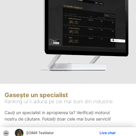
Gasește un specialist
Ranking-ul îi adună pe cei mai buni din industrie
Cauți un specialist in apropierea ta? Verificați motorul
nostru de căutare. Folosiți doar cele mai bune servicii!
ȘOIMII Textilelor
Live chat