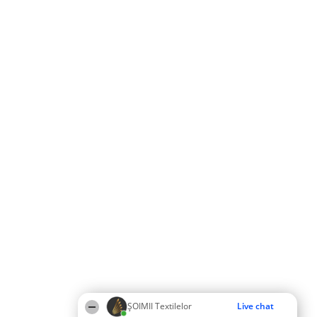
ȘOIMII Textilelor
Live chat