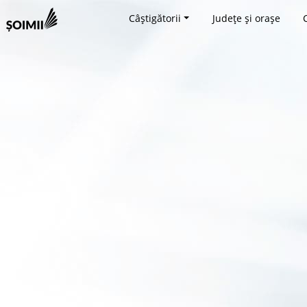
Câștigătorii
Județe și orașe