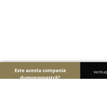
Este acesta compania
Verifica
dumneavoastră?
Șoimii Textilelor
Rochii de Mireasă, Croitorii, Îm