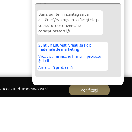
10:49
Bună, suntem încântați să vă
ajutăm! 🙂 Vă rugăm să faceți clic pe
subiectul de conversație
corespunzător! 🙂
Sunt un Laureat, vreau să ridic
materiale de marketing
Vreau să-mi înscriu firma in proiectul
Șoimii
Am o altă problemă
e succesul dumneavoastră.
Verificați