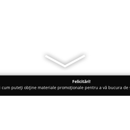
Felicitări!
ți cum puteți obține materiale promoționale pentru a vă bucura d
brăcăminte - Păuleşti
Avantaj second hand SATU MARE