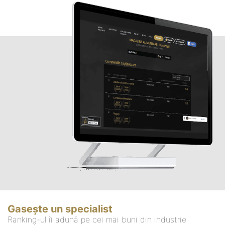
Gasește un specialist
Ranking-ul îi adună pe cei mai buni din industrie