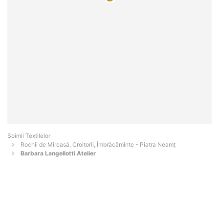
Șoimii Textilelor
Rochii de Mireasă, Croitorii, Îmbrăcăminte - Piatra Neamţ
Barbara Langellotti Atelier