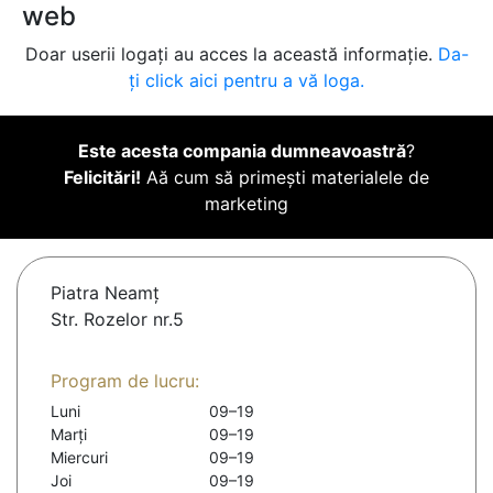
web
Doar userii logați au acces la această informație.
Da-
ți click aici pentru a vă loga.
Este acesta compania dumneavoastră
?
Felicitări!
Aă cum să primești materialele de
marketing
Piatra Neamţ
Str. Rozelor nr.5
Program de lucru:
Luni
09–19
Marți
09–19
Miercuri
09–19
Joi
09–19