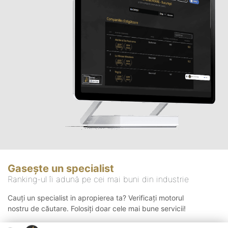
Gasește un specialist
Ranking-ul îi adună pe cei mai buni din industrie
Cauți un specialist in apropierea ta? Verificați motorul
nostru de căutare. Folosiți doar cele mai bune servicii!