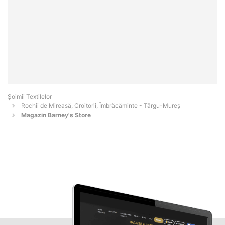
Șoimii Textilelor
Rochii de Mireasă, Croitorii, Îmbrăcăminte - Târgu-Mureş
Magazin Barney's Store