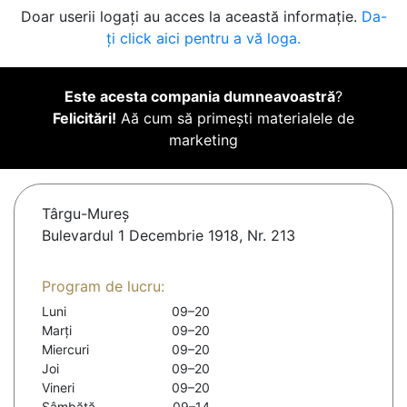
Doar userii logați au acces la această informație.
Da-
ți click aici pentru a vă loga.
Este acesta compania dumneavoastră
?
Felicitări!
Aă cum să primești materialele de
marketing
Târgu-Mureş
Bulevardul 1 Decembrie 1918, Nr. 213
Program de lucru:
Luni
09–20
Marți
09–20
Miercuri
09–20
Joi
09–20
Vineri
09–20
Sâmbătă
09–14