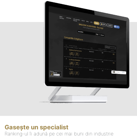
Gasește un specialist
Ranking-ul îi adună pe cei mai buni din industrie