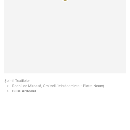
Șoimii Textilelor
Rochii de Mireasă, Croitorii, Îmbrăcăminte - Piatra Neamţ
BEBE Ardealul