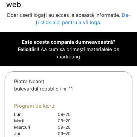
web
Doar userii logați au acces la această informație.
Da-
ți click aici pentru a vă loga.
Este acesta compania dumneavoastră
?
Felicitări!
Aă cum să primești materialele de
marketing
Piatra Neamţ
bulevardul republicii nr 11
Program de lucru:
Luni
09–20
Marți
09–20
Miercuri
09–20
Joi
09–20