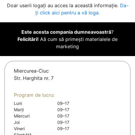
Doar userii logați au acces la această informație.
Da-
ți click aici pentru a vă loga.
Este acesta compania dumneavoastră
?
Felicitări!
Aă cum să primești materialele de
marketing
Miercurea-Ciuc
Str. Harghita nr. 7
Program de lucru:
Luni
09–17
Marți
09–17
Miercuri
09–17
Joi
09–17
Vineri
09–17
Sâmbătă
-