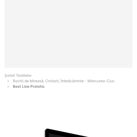
Șoimii Textilelor
Rochii de Mireasă, Croitorii, Îmbrăcăminte - Miercurea-Ciuc
Best Line Protetic