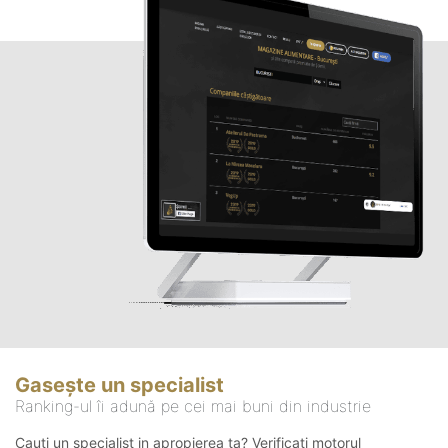
Gasește un specialist
Ranking-ul îi adună pe cei mai buni din industrie
Cauți un specialist in apropierea ta? Verificați motorul